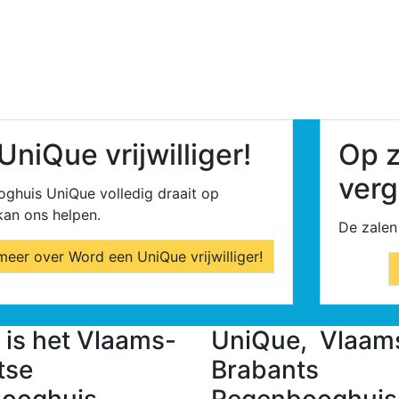
niQue vrijwilliger!
Op z
verg
oghuis UniQue volledig draait op
 kan ons helpen.
De zalen 
meer over Word een UniQue vrijwilliger!
is het Vlaams-
UniQue, Vlaam
tse
Brabants
ooghuis.
Regenbooghuis