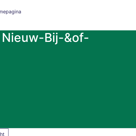
gram
 Nieuw-Bij-&of-
ht