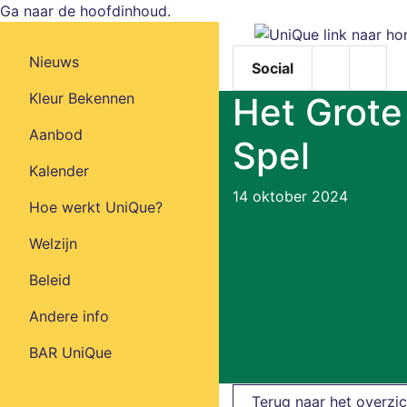
Ga naar de hoofdinhoud.
Nieuws
Social
Facebook
Insta
Kleur Bekennen
Het Grote
Aanbod
Spel
Kalender
14 oktober 2024
Hoe werkt UniQue?
Welzijn
Beleid
Andere info
BAR UniQue
Terug naar het overzic