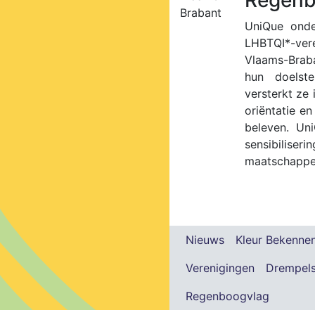
UniQue onder
LHBTQI*-ve
Vlaams-Braba
hun doelst
versterkt ze
oriëntatie en
beleven. Un
sensibilis
maatschappel
Nieuws
Kleur Bekenne
Verenigingen
Drempel
Regenboogvlag