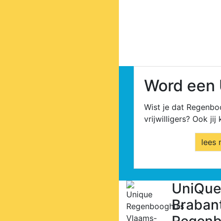
Word een U
Wist je dat Regenbo
vrijwilligers? Ook jij
lees 
UniQue 
Braban
Regenb