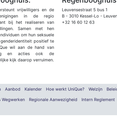
steunt vrijwilligers en de
Leuvensestraat 5 bus 1
renigingen in de regio
B - 3010 Kessel-Lo - Leuve
nt bij het realiseren van
+32 16 60 12 63
ellingen. Samen met hen
 individuen om hun seksuele
 genderidentiteit positief te
iQue wil aan de hand van
ering en acties ook de
ijke kijk daarop verruimen.
n
Aanbod
Kalender
Hoe werkt UniQue?
Welzijn
Belei
s Wegwerken
Regionale Aanwezigheid
Intern Reglement