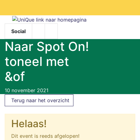
Facebook
Social
Facebook
Instagram
Naar Spot On!
toneel met
&of
10 november 2021
Terug naar het overzicht
Helaas!
Dit event is reeds afgelopen!